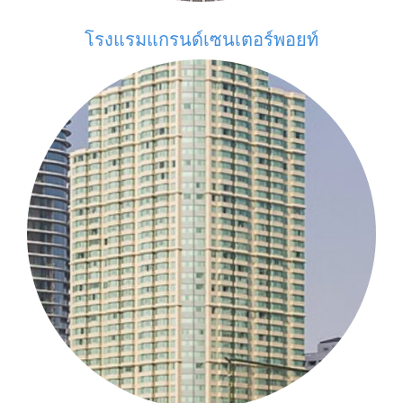
โรงแรมแกรนด์เซนเตอร์พอยท์