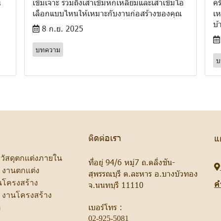
น
เข็มเจาะ รวมถึงเสาเข็มหกเหลี่ยมและเสาเข็มไอ
คร
เลือกแบบไหนให้เหมาะกับงานก่อสร้างของคุณ
เห
บ้
8 ก.ย. 2025
บทความ
บ
ติดต่อเรา
แ
ะวัสดุตกแต่งภายใน
ที่อยู่ 94/6 หมู่7 ถ.ตลิ่งชัน-
ป งานตกแต่ง
สุพรรณบุรี ต.ละหาร อ.บางบัวทอง
านโครงสร้าง
จ.นนทบุรี 11110
ค
ป งานโครงสร้าง
เบอร์โทร :
ู
02-925-5081