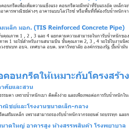
้อคอนกรีตเพื่อเพิ่มความแข็งแรง คอนกรีตจะมีหน้าที่รับแรงอัด เหล็กจะ
อาคารพาณิชย์ต่างๆ อาคารแบบโลว์ไรซ์ หรือพื้นที่ที่ต้องรับน้ำหนักจา
ิมเหล็ก มอก. (TIS Reinforced Concrete Pipe)
ั้นคุณภาพ 1 , 2 , 3 และ 4 แยกตามความสามารถในการับน้ำหนักของอ
นคุณภาพ 1 จะใช้สำหรับงานสนามบิน ชั้นคุณภาพ 2, 3 , 4 จะใช้ในงานน
งชนบท อบจ. เทศบาล อบต. มหาวิทยาลัย องค์กรของรัฐ ปั๊มน้ำมัน
ท่อคอนกรีตให้เหมาะกับโครงสร้
อาศัยและสวน
รรมดา เพราะน้ำหนักเบา ติดตั้งง่าย และเพียงพอต่อการรับน้ำหนักใน
าณิชย์และโรงงานขนาดเล็ก-กลาง
รีตเสริมเหล็ก เพราะสามารถรองรับน้ำหนักจากรถยนต์ รถบรรทุก และก
นาดใหญ่ อาคารสูง ห้างสรรพสินค้า โรงพยาบาล