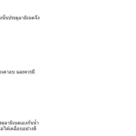
ังนั้นประตูลามิเนตจึง
รือเตาอบ และควรมี
สดุลามิเนตเองกันน้ำ
ม่ได้เคลือบอย่างดี