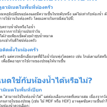
ลามิเนตในพื้นที่ห้องครัว
่มีอุณหภูมิเปลี่ยนแปลงและมีความชื้นในระดับหนึ่ง แต่ไม่เท่ากับห้องน้ำ ด
บการใช้งานในห้องครัว โดยเฉพาะในกรณีต่อไปนี้:
ซับคราบน้ำมันหรือไอน้ำ
วนจากการใช้งานประจำวัน
้ง่ายเพียงเช็ดด้วยผ้าชุบน้ำหมาด
อกเข้ากับดีไซน์ห้องครัว
ื่อติดตั้งในห้องครัว
ครัว แต่ควรหลีกเลี่ยงจุดที่มีไอน้ำร้อนพุ่งโดยตรง เช่น ใกล้เตาแก๊สห
เพื่อยืดอายุการใช้งานของประตูให้นานขึ้น
เนตใช้กับห้องน้ำได้หรือไม่?
มิเนตในพื้นที่เปียก
ต “สามารถใช้ในห้องน้ำได้” แต่ต้องเลือกเกรดที่เหมาะสม เนื่องจากวั
นแกนภายในของประตู (เช่น ไม้ MDF หรือ HDF) อาจดูดซับความชื้นถ้าไ
ในห้องน้ำควรเลือก: