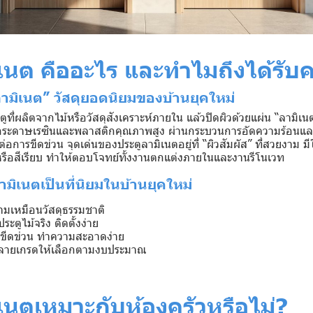
ิเนต
คืออะไร และทำไมถึงได้รับ
ูลามิเนต” วัสดุยอดนิยมของบ้านยุคใหม่
ูที่ผลิตจากไม้หรือวัสดุสังเคราะห์ภายใน แล้วปิดผิวด้วยแผ่น “ลามิเนต”
ากกระดาษเรซินและพลาสติกคุณภาพสูง ผ่านกระบวนการอัดความร้อนแล
่อการขีดข่วน จุดเด่นของประตูลามิเนตอยู่ที่ “ผิวสัมผัส” ที่สวยงาม 
หรือสีเรียบ ทำให้ตอบโจทย์ทั้งงานตกแต่งภายในและงานรีโนเวท
ามิเนตเป็นที่นิยมในบ้านยุคใหม่
ามเหมือนวัสดุธรรมชาติ
ระตูไม้จริง ติดตั้งง่าย
ยขีดข่วน ทำความสะอาดง่าย
ลายเกรดให้เลือกตามงบประมาณ
เนตเหมาะกับห้องครัวหรือไม่?