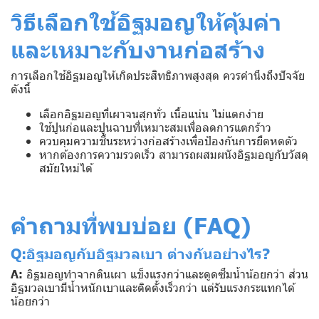
วิธีเลือกใช้อิฐมอญให้คุ้มค่า
และเหมาะกับงานก่อสร้าง
การเลือกใช้อิฐมอญให้เกิดประสิทธิภาพสูงสุด ควรคำนึงถึงปัจจัย
ดังนี้
เลือกอิฐมอญที่เผาจนสุกทั่ว เนื้อแน่น ไม่แตกง่าย
ใช้ปูนก่อและปูนฉาบที่เหมาะสมเพื่อลดการแตกร้าว
ควบคุมความชื้นระหว่างก่อสร้างเพื่อป้องกันการยืดหดตัว
หากต้องการความรวดเร็ว สามารถผสมผนังอิฐมอญกับวัสดุ
สมัยใหม่ได้
คำถามที่พบบ่อย (FAQ)
Q:อิฐมอญกับอิฐมวลเบา ต่างกันอย่างไร?
A:
อิฐมอญทำจากดินเผา แข็งแรงกว่าและดูดซึมน้ำน้อยกว่า ส่วน
อิฐมวลเบามีน้ำหนักเบาและติดตั้งเร็วกว่า แต่รับแรงกระแทกได้
น้อยกว่า