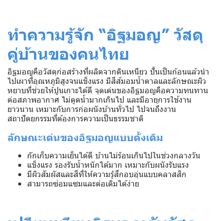
ทำความรู้จัก “อิฐมอญ” วัสดุ
คู่บ้านของคนไทย
อิฐมอญคือวัสดุก่อสร้างที่ผลิตจากดินเหนียว ปั้นเป็นก้อนแล้วนำ
ไปเผาที่อุณหภูมิสูงจนแข็งแรง มีสีส้มอมน้ำตาลและลักษณะผิว
หยาบที่ช่วยให้ปูนเกาะได้ดี จุดเด่นของอิฐมอญคือความทนทาน
ต่อสภาพอากาศ ไม่ดูดน้ำมากเกินไป และมีอายุการใช้งาน
ยาวนาน เหมาะกับการก่อผนังบ้านทั่วไป ไปจนถึงงาน
สถาปัตยกรรมที่ต้องการความเป็นธรรมชาติ
ลักษณะเด่นของอิฐมอญแบบดั้งเดิม
กักเก็บความเย็นได้ดี บ้านไม่ร้อนเกินไปในช่วงกลางวัน
แข็งแรง รองรับน้ำหนักได้มาก เหมาะกับผนังรับแรง
มีผิวสัมผัสและสีที่ให้ความรู้สึกอบอุ่นแบบคลาสสิก
สามารถซ่อมแซมและต่อเติมได้ง่าย