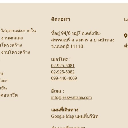
ติดต่อเรา
แ
ะวัสดุตกแต่งภายใน
ที่อยู่ 94/6 หมู่7 ถ.ตลิ่งชัน-
ป งานตกแต่ง
สุพรรณบุรี ต.ละหาร อ.บางบัวทอง
านโครงสร้าง
จ.นนทบุรี 11110
ค
ป งานโครงสร้าง
เบอร์โทร :
ู
02-925-5081
02-925-5082
าษ
099-446-4669
ลังคา
ำยัน
อีเมล :
์คอนกรีต
info@eakwattana.com
แผนที่เดินทาง
Google Map แผนที่บริษัท