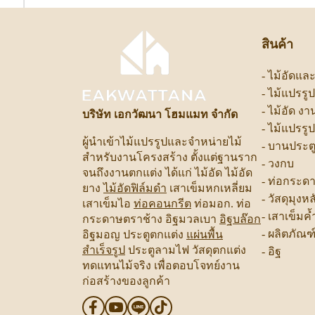
สินค้า
-
ไม้อัดแล
-
ไม้แปรรู
-
ไม้อัด ง
บริษัท เอกวัฒนา โฮมแมท จำกัด
-
ไม้แปรรู
ผู้นำเข้าไม้แปรรูปและจำหน่ายไม้
-
บานประต
สำหรับงานโครงสร้าง ตั้งแต่ฐานราก
-
วงกบ
จนถึงงานตกแต่ง ได้แก่ ไม้อัด ไม้อัด
-
ท่อกระด
ยาง
ไม้อัดฟิล์มดำ
เสาเข็มหกเหลี่ยม
-
วัสดุมุงห
เสาเข็มไอ
ท่อคอนกรีต
ท่อมอก. ท่อ
-
เสาเข็มค้
กระดาษตราช้าง อิฐมวลเบา
อิฐบล๊อก
-
ผลิตภัณฑ
อิฐมอญ ประตูตกแต่ง
แผ่นพื้น
สำเร็จรูป
ประตูลามไฟ วัสดุตกแต่ง
-
อิฐ
ทดแทนไม้จริง เพื่อตอบโจทย์งาน
ก่อสร้างของลูกค้า