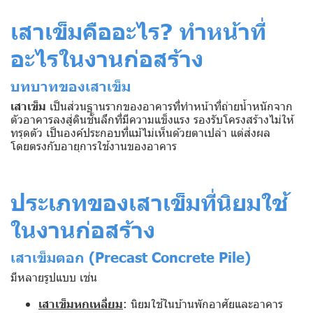
เสาเข็มคืออะไร? ทำหน้าที่
อะไรในงานก่อสร้าง
บทบาทของเสาเข็ม
เสาเข็ม
เป็นส่วนฐานรากของอาคารที่ทำหน้าที่ถ่ายน้ำหนักจาก
ตัวอาคารลงสู่ดินชั้นลึกที่มีความแข็งแรง รองรับโครงสร้างไม่ให้
ทรุดตัว เป็นองค์ประกอบที่แม้ไม่เห็นด้วยตาเปล่า แต่ส่งผล
โดยตรงกับอายุการใช้งานของอาคาร
ประเภทของเสาเข็มที่นิยมใช้
ในงานก่อสร้าง
เสาเข็มตอก (Precast Concrete Pile)
มีหลายรูปแบบ เช่น
เสาเข็มหกเหลี่ยม
: นิยมใช้ในบ้านพักอาศัยและอาคาร