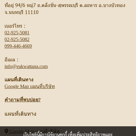
ที่อยู่ 94/6 หมู่7 ถ.ตลิ่งชัน-สุพรรณบุรี ต.ละหาร อ.บางบัวทอง
จ.นนทบุรี 11110
เบอร์โทร :
02-925-5081
02-925-5082
099-446-4669
อีเมล :
info@eakwattana.com
แผนที่เดินทาง
Google Map แผนที่บริษัท
คำถามที่พบบ่อย?
แผนที่เดินทาง
Google Map
แผนที่บริษัท
เว็บไซต์นี้มีการใช้งานคุกกี้ เพื่อเพิ่มประสิทธิภาพและ