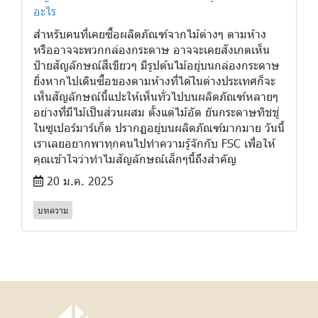
อะไร
สำหรับคนที่เคยซื้อผลิตภัณฑ์จากไม้ต่างๆ ตามห้าง
หรืออาจจะพวกกล่องกระดาษ อาจจะเคยสังเกตเห็น
ป้ายสัญลักษณ์สีเขียวๆ มีรูปต้นไม้อยู่บนกล่องกระดาษ
ยิ่งหากไปเดินซื้อของตามห้างที่ได้ในต่างประเทศก็จะ
เห็นสัญลักษณ์นี้แปะให้เห็นทั่วไปบนผลิตภัณฑ์หลายๆ
อย่างที่มีไม้เป็นส่วนผสม ตั้งแต่ไม้อัด ยันกระดาษทิชชู่
ในซูเปอร์มาร์เก็ต ปรากฏอยู่บนผลิตภัณฑ์มากมาย วันนี้
เราเลยอยากพาทุกคนไปทำความรู้จักกับ FSC เพื่อให้
คุณเข้าใจว่าทำไมสัญลักษณ์เล็กๆนี้ถึงสำคัญ
20 ม.ค. 2025
บทความ