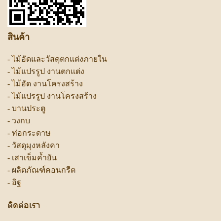
สินค้า
-
ไม้อัดและวัสดุตกแต่งภายใน
-
ไม้แปรรูป งานตกแต่ง
-
ไม้อัด งานโครงสร้าง
-
ไม้แปรรูป งานโครงสร้าง
-
บานประตู
-
วงกบ
-
ท่อกระดาษ
-
วัสดุมุงหลังคา
-
เสาเข็มค้ำยัน
-
ผลิตภัณฑ์คอนกรีต
-
อิฐ
ติดต่อเรา