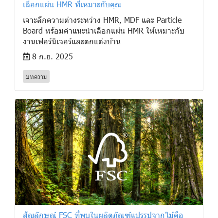
เลือกแผ่น HMR ที่เหมาะกับคุณ
เจาะลึกความต่างระหว่าง HMR, MDF และ Particle
Board พร้อมคำแนะนำเลือกแผ่น HMR ให้เหมาะกับ
งานเฟอร์นิเจอร์และตกแต่งบ้าน
8 ก.ย. 2025
บทความ
สัญลักษณ์ FSC ที่พบในผลิตภัณฑ์แปรรูปจากไม้คือ